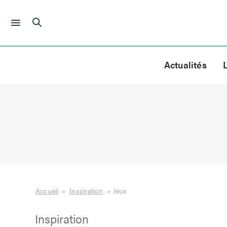
Skip
to
Actualités
content
Accueil
»
Inspiration
»
Jeux
Inspiration