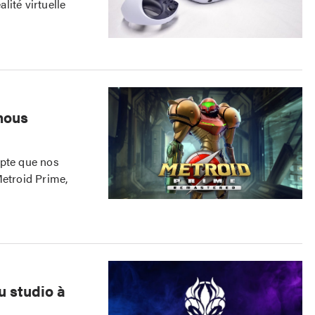
lité virtuelle
nous
mpte que nos
Metroid Prime,
u studio à