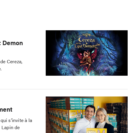
st Demon
 de Cereza,
.
ement
ui s’invite à la
u Lapin de