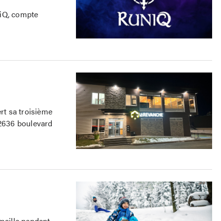
niQ, compte
t sa troisième
 2636 boulevard
rmaille pendant