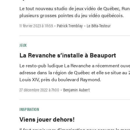
Le tout nouveau studio de jeux vidéo de Québec, Ru
plusieurs grosses pointes du jeu vidéo québécois.
-
-
11 février 2023 à 11h59
Patrick Tremblay
Le Bêta-Testeur
JEUX
La Revanche s’installe à Beauport
Le resto-pub ludique La Revanche a récemment ouver
adresse dans la région de Québec et elle se situe au
Louis XIV, près du boulevard Raymond.
-
27 décembre 2022 à 7h00
Benjamin Aubert
INSPIRATION
Viens jouer dehors!
Il faut savoir user d’imagination pour occuper la ma