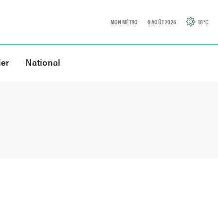
MON MÉTRO
6 AOÛT 2026
18
°C
ier
National