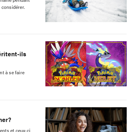
 considérer.
itent-ils
t à se faire
mer?
ents et ceux-ci