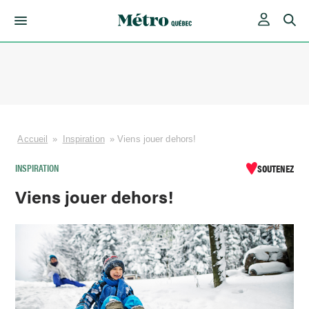
Skip
to
content
Accueil
»
Inspiration
»
Viens jouer dehors!
INSPIRATION
SOUTENEZ
Viens jouer dehors!