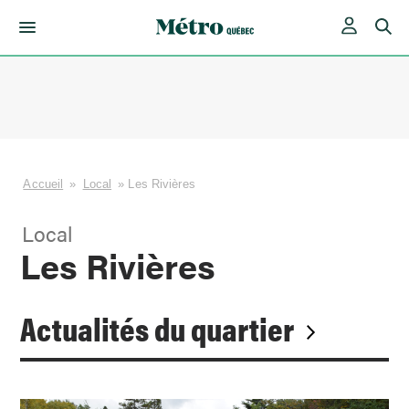
Skip
to
content
Accueil
»
Local
»
Les Rivières
Local
Les Rivières
Actualités du quartier