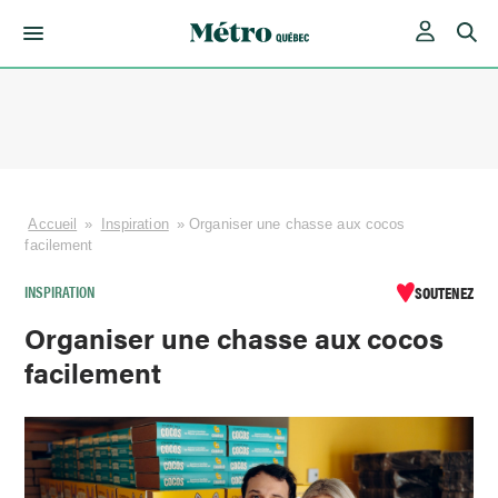
Skip
to
content
Accueil
»
Inspiration
»
Organiser une chasse aux cocos
facilement
INSPIRATION
SOUTENEZ
Organiser une chasse aux cocos
facilement