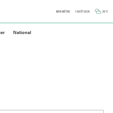
MON MÉTRO
7 AOÛT 2026
26
°C
ier
National