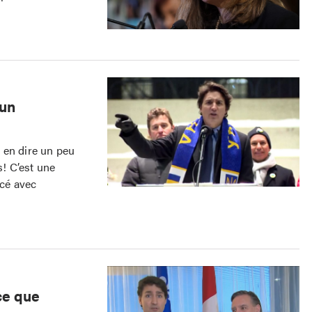
’un
 en dire un peu
s! C’est une
ncé avec
ce que