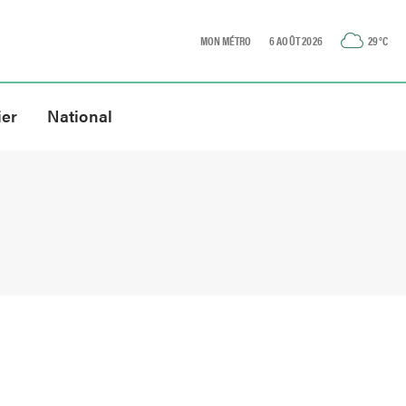
MON MÉTRO
6 AOÛT 2026
29
°C
ier
National