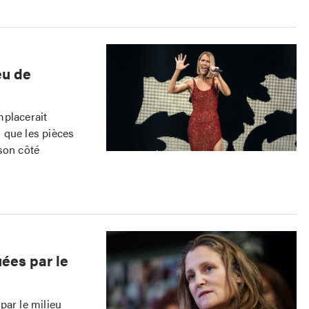
eu de
mplacerait
i que les pièces
son côté
ées par le
par le milieu