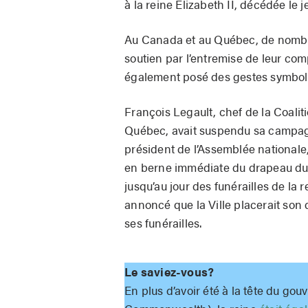
à la reine Elizabeth II, décédée le 
Au Canada et au Québec, de nombreu
soutien par l’entremise de leur comp
également posé des gestes symbol
François Legault, chef de la Coali
Québec, avait suspendu sa campagne
président de l’Assemblée nationale
en berne immédiate du drapeau du Q
jusqu’au jour des funérailles de la
annoncé que la Ville placerait son 
ses funérailles.
Le saviez-vous?
En plus d’avoir été à la tête du go