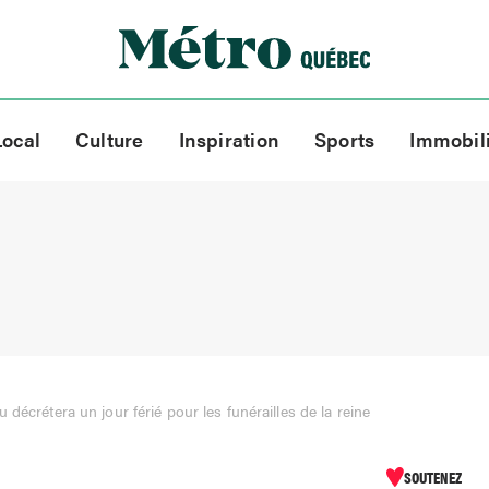
Local
Culture
Inspiration
Sports
Immobil
 décrétera un jour férié pour les funérailles de la reine
SOUTENEZ