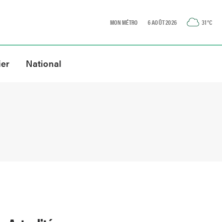
MON MÉTRO
6 AOÛT 2026
31
°C
ier
National