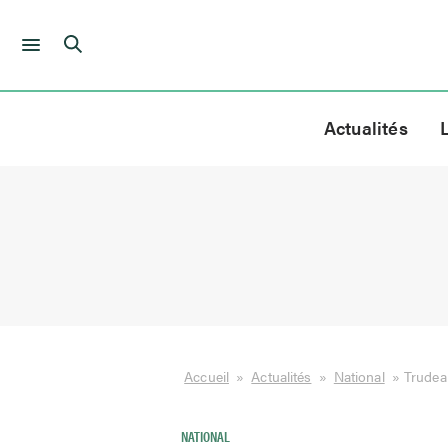
Skip
to
Actualités
content
Accueil
»
Actualités
»
National
»
Trudeau
NATIONAL