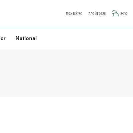
MON MÉTRO
7 AOÛT 2026
24
°C
ier
National