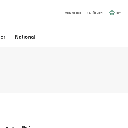
MON MÉTRO
8 AOÛT 2026
31
°C
ier
National