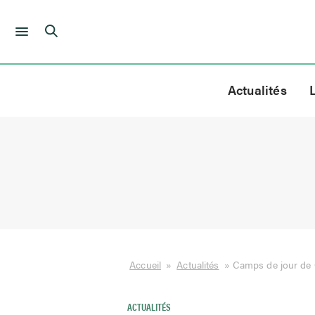
Skip
to
Actualités
content
Accueil
»
Actualités
»
Camps de jour de 
ACTUALITÉS