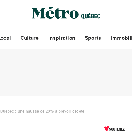
Local
Culture
Inspiration
Sports
Immobil
Québec : une hausse de 20% à prévoir cet été
SOUTENEZ