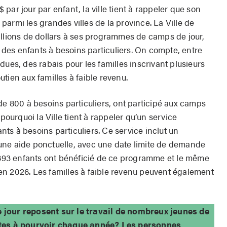
par jour par enfant, la ville tient à rappeler que son
armi les grandes villes de la province. La Ville de
illions de dollars à ses programmes de camps de jour,
n des enfants à besoins particuliers. On compte, entre
dues, des rabais pour les familles inscrivant plusieurs
tien aux familles à faible revenu.
de 800 à besoins particuliers, ont participé aux camps
 pourquoi la Ville tient à rappeler qu’un service
ants à besoins particuliers. Ce service inclut un
une aide ponctuelle, avec une date limite de demande
, 893 enfants ont bénéficié de ce programme et le même
n 2026. Les familles à faible revenu peuvent également
 jour reposent sur le travail de nombreux jeunes de
stes à pourvoir chaque année? Les personnes