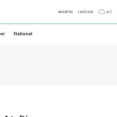
MON MÉTRO
7 AOÛT 2026
22
°C
ier
National