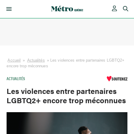
Skip
to
content
Accueil
»
Actualités
»
Les violences entre partenaires LGBTQ2+
encore trop méconnues
ACTUALITÉS
SOUTENEZ
Les violences entre partenaires
LGBTQ2+ encore trop méconnues