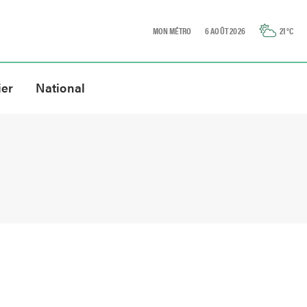
MON MÉTRO
6 AOÛT 2026
21
°C
ier
National