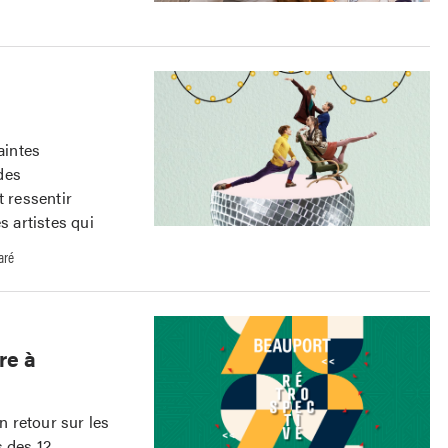
aintes
des
t ressentir
s artistes qui
aré
re à
 retour sur les
s des 12