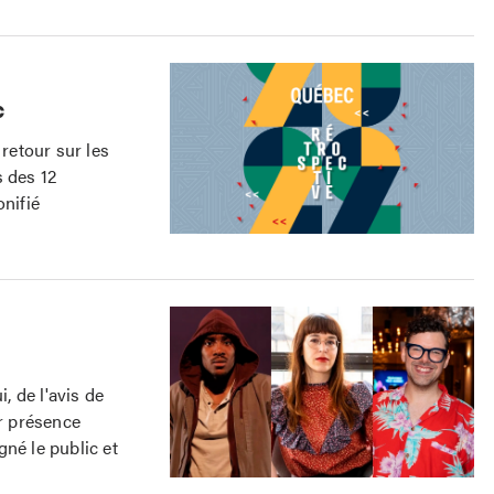
c
retour sur les
s des 12
onifié
, de l'avis de
ur présence
né le public et