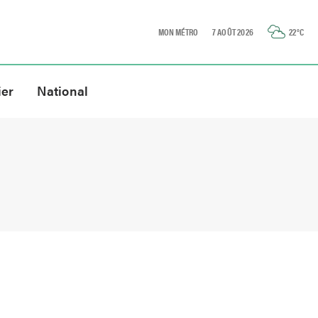
MON MÉTRO
7 AOÛT 2026
22
°C
ier
National