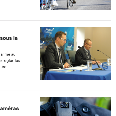
sous la
alarme au
 régler les
stée
caméras