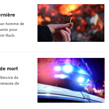
ernière
 d’un homme de
rvenir pour
int-Roch.
 de mort
 Service de
 menaces de