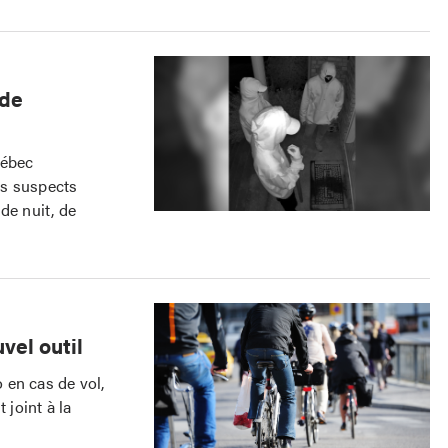
 de
uébec
ois suspects
de nuit, de
vel outil
o en cas de vol,
 joint à la