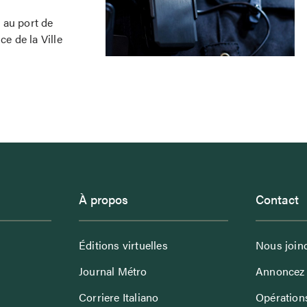
 au port de
ce de la Ville
À propos
Contact
Éditions virtuelles
Nous join
Journal Métro
Annoncez 
Corriere Italiano
Opérations