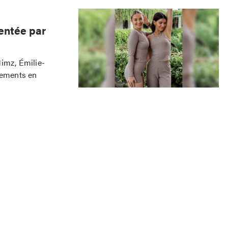
entée par
Mimz, Émilie-
tements en