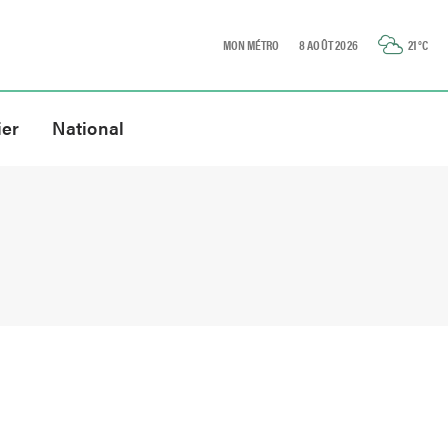
MON MÉTRO
8 AOÛT 2026
21
°C
ier
National