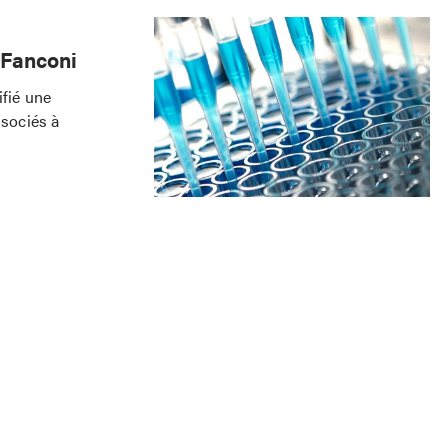
 Fanconi
ifié une
sociés à