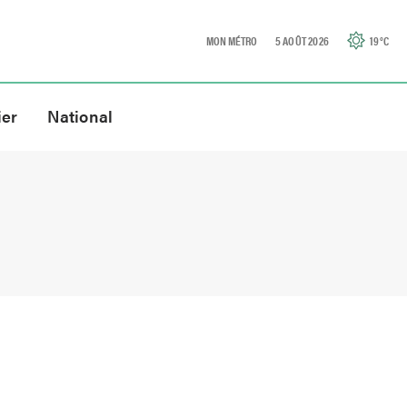
MON MÉTRO
5 AOÛT 2026
19
°C
ier
National