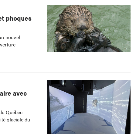
 et phoques
un nouvel
verture
aire avec
m du Québec
té glaciale du