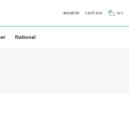
MON MÉTRO
6 AOÛT 2026
30
°C
ier
National