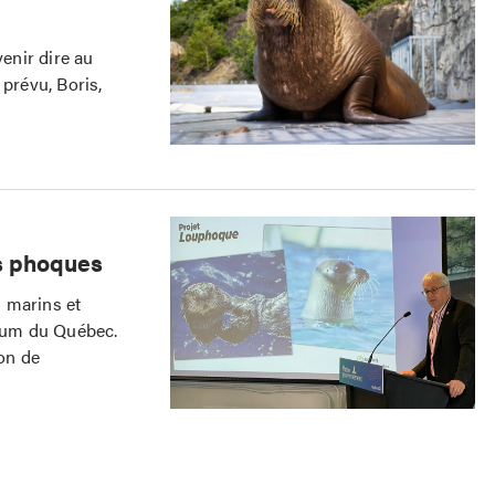
enir dire au
prévu, Boris,
es phoques
 marins et
ium du Québec.
ion de