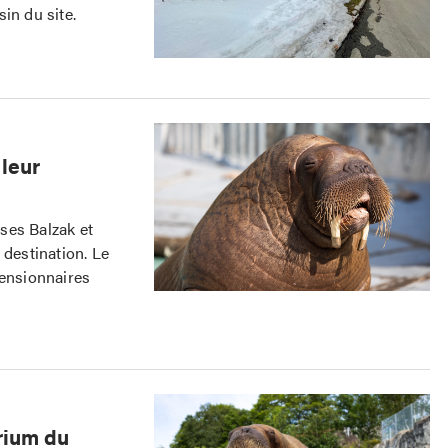
in du site.
leur
ses Balzak et
 destination. Le
pensionnaires
rium du