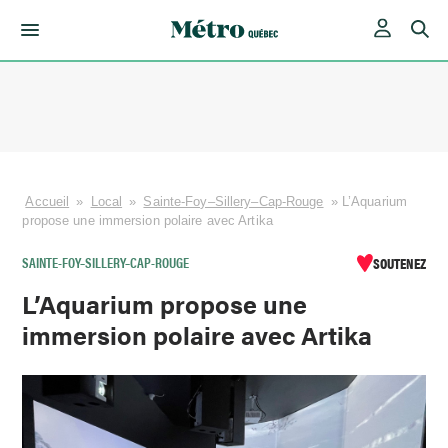
Skip
to
content
Accueil
»
Local
»
Sainte-Foy–Sillery–Cap-Rouge
»
L’Aquarium
propose une immersion polaire avec Artika
SAINTE-FOY–SILLERY–CAP-ROUGE
SOUTENEZ
L’Aquarium propose une
immersion polaire avec Artika