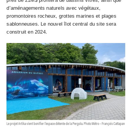
près de 21M$ profitera de bassins vitrés, ainsi que
d’aménagements naturels avec végétaux,
promontoires rocheux, grottes marines et plages
sablonneuses. Le nouvel îlot central du site sera
construit en 2024.
Le projet Artika vient bonifier l’espace détente de la Pergola. Photo Métro – François Cattapan