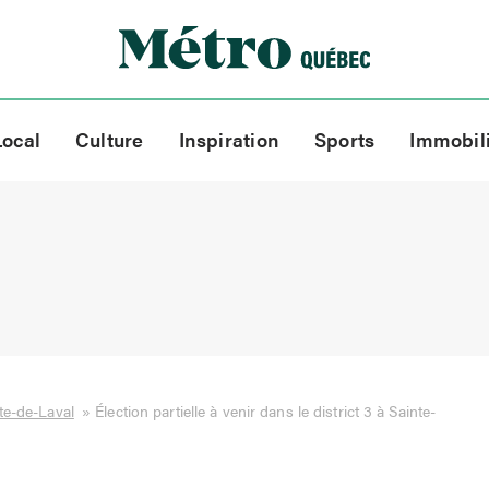
Local
Culture
Inspiration
Sports
Immobil
te-de-Laval
»
Élection partielle à venir dans le district 3 à Sainte-