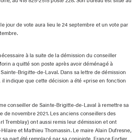
le jour de vote aura lieu le 24 septembre et un vote par
ptembre.
nécessaire à la suite de la démission du conseiller
Morin a quitté son poste après avoir déménagé à
 de Sainte-Brigitte-de-Laval. Dans sa lettre de démission
, il indique que cette décision a été «prise en fonction
ème conseiller de Sainte-Brigitte-de-Laval à remettre sa
le de novembre 2021. Les anciens conseillers des
arl Tremblay) ont aussi remis leur démission et ont
Hilaire et Mathieu Thomassin. Le maire Alain Dufresne,
sa part été remplacé par sa conjointe, France Fortier,