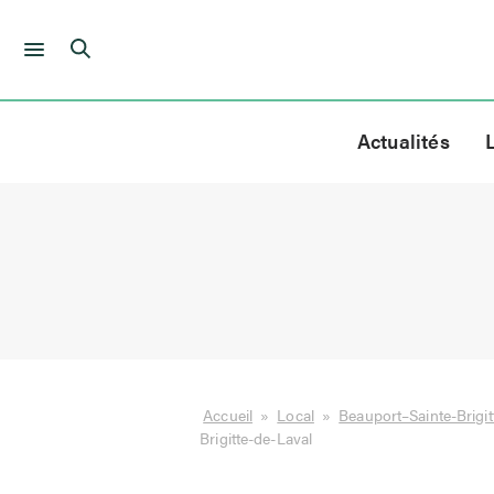
Skip
to
Actualités
content
Accueil
»
Local
»
Beauport–Sainte-Brigit
Brigitte-de-Laval