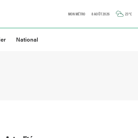
MON MÉTRO
8 AOÛT 2026
23
°C
ier
National