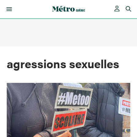
Skip
to
content
agressions sexuelles