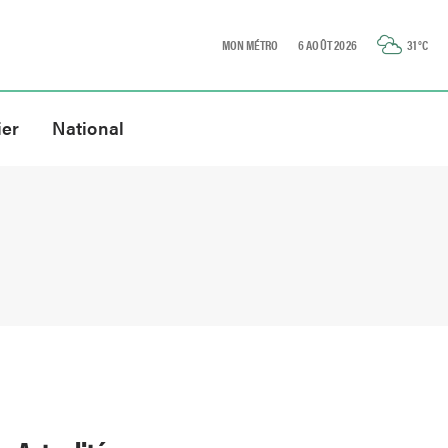
MON MÉTRO
6 AOÛT 2026
31
°C
ier
National