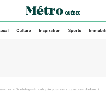
Local
Culture
Inspiration
Sports
Immobil
smaures
»
Saint-Augustin critiquée pour ses suggestions d’arbres à