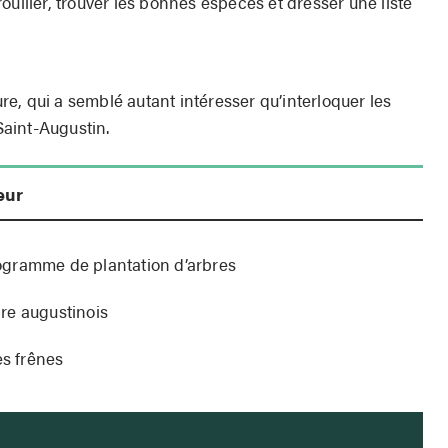
ouiller, trouver les bonnes espèces et dresser une liste
ture, qui a semblé autant intéresser qu’interloquer les
aint-Augustin.
eur
ogramme de plantation d’arbres
oire augustinois
es frênes