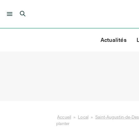
Skip
to
Actualités
content
Accueil
»
Local
»
Saint-Augustin-de-De
planter