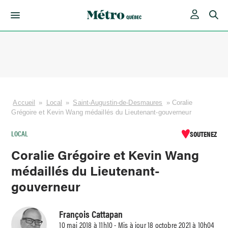
Skip
to
content
Accueil
»
Local
»
Saint-Augustin-de-Desmaures
»
Coralie
Grégoire et Kevin Wang médaillés du Lieutenant-gouverneur
LOCAL
SOUTENEZ
Coralie Grégoire et Kevin Wang
médaillés du Lieutenant-
gouverneur
François Cattapan
10 mai 2018 à 11h10 - Mis à jour 18 octobre 2021 à 10h04