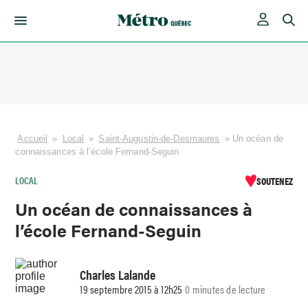
Skip
to
content
Accueil
»
Local
»
Saint-Augustin-de-Desmaures
»
Un océan de
connaissances à l’école Fernand-Seguin
LOCAL
SOUTENEZ
Un océan de connaissances à
l’école Fernand-Seguin
Charles Lalande
19 septembre 2015 à 12h25
0 minutes de lecture