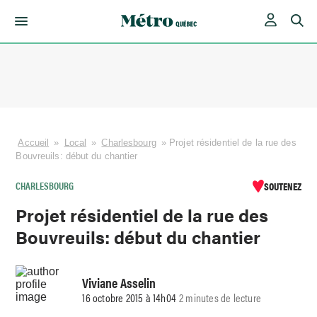
Skip
to
content
Accueil
»
Local
»
Charlesbourg
»
Projet résidentiel de la rue des
Bouvreuils: début du chantier
CHARLESBOURG
SOUTENEZ
Projet résidentiel de la rue des
Bouvreuils: début du chantier
Viviane Asselin
16 octobre 2015 à 14h04
2 minutes de lecture