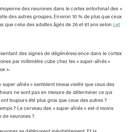
le moyenne des neurones dans le cortex entorhinal des «
celle des autres groupes. Environ 10 % de plus que ceux
us que celui des adultes âgés de 26 et 61 ans selon
cet
résentant des signes de dégénérescence dans le cortex
urones par millimètre cube chez les « super-aînés »
ux ».
« super-aînés » semblent mieux vieillir que ceux des
rcheurs ne sont pas en mesure de déterminer ce qui
 ont toujours été plus gros que ceux des autres ?
temps ? Le cerveau des « super-aînés » est-il moins
e de neurones ?
s neurones se détériorent inévitablement. Et la