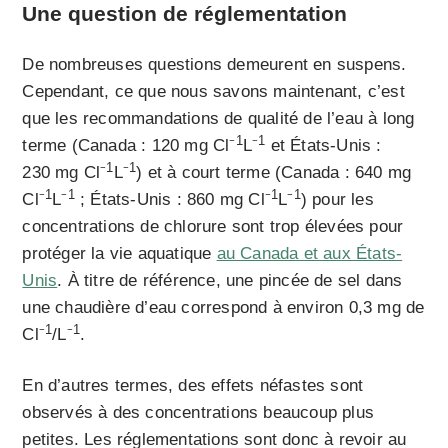
Une question de réglementation
De nombreuses questions demeurent en suspens.
Cependant, ce que nous savons maintenant, c’est
que les recommandations de qualité de l’eau à long
1
1
terme (Canada : 120 mg Cl⁻
L⁻
et États-Unis :
1
1
230 mg Cl⁻
L⁻
) et à court terme (Canada : 640 mg
1
1
1
1
Cl⁻
L⁻
; États-Unis : 860 mg Cl⁻
L⁻
) pour les
concentrations de chlorure sont trop élevées pour
protéger la vie aquatique
au Canada et aux États-
Unis
. À titre de référence, une pincée de sel dans
une chaudière d’eau correspond à environ 0,3 mg de
1
1
Cl⁻
/L⁻
.
En d’autres termes, des effets néfastes sont
observés à des concentrations beaucoup plus
petites. Les réglementations sont donc à revoir au