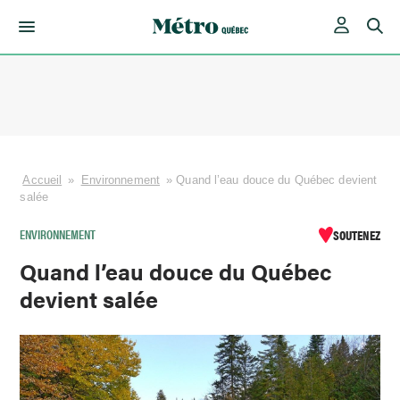
Skip
to
content
Accueil
»
Environnement
»
Quand l’eau douce du Québec devient
salée
ENVIRONNEMENT
SOUTENEZ
Quand l’eau douce du Québec
devient salée