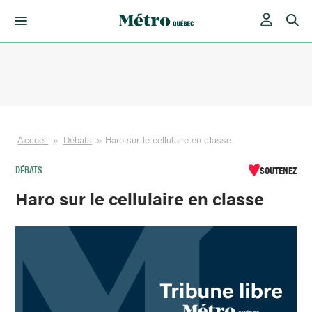
Skip
to
content
Accueil
»
Débats
»
Haro sur le cellulaire en classe
DÉBATS
SOUTENEZ
Haro sur le cellulaire en classe