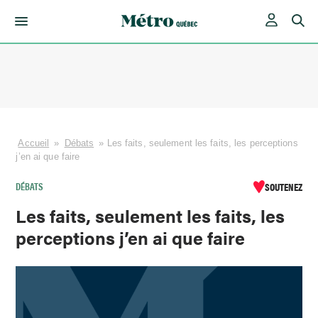
Skip
to
content
Accueil
»
Débats
»
Les faits, seulement les faits, les perceptions
j’en ai que faire
DÉBATS
SOUTENEZ
Les faits, seulement les faits, les
perceptions j’en ai que faire