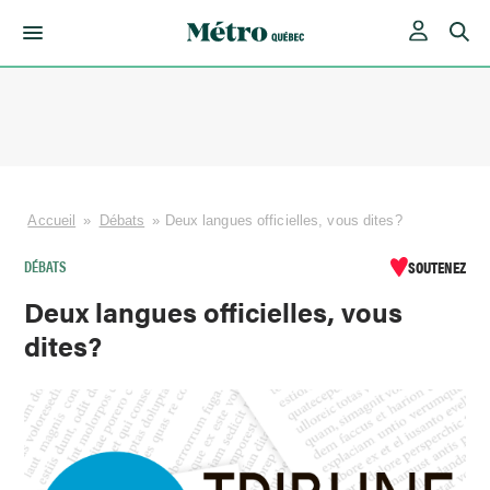
Skip
to
content
Accueil
»
Débats
»
Deux langues officielles, vous dites?
DÉBATS
SOUTENEZ
Deux langues officielles, vous
dites?