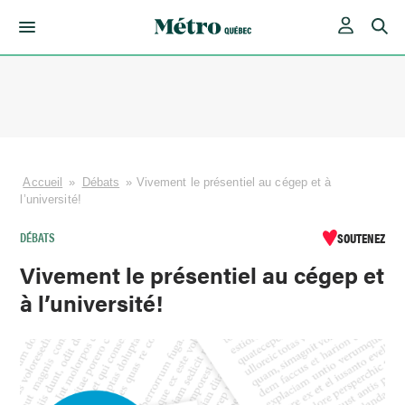
Skip
to
content
Accueil
»
Débats
»
Vivement le présentiel au cégep et à
l’université!
DÉBATS
SOUTENEZ
Vivement le présentiel au cégep et
à l’université!