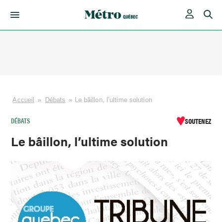
Skip
to
content
Accueil
»
Débats
»
Le bâillon, l’ultime solution
DÉBATS
SOUTENEZ
Le bâillon, l’ultime solution