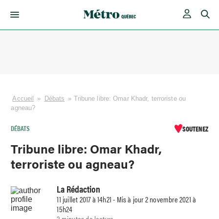
Skip
to
content
Accueil
»
Débats
»
Tribune libre: Omar Khadr, terroriste ou
agneau?
DÉBATS
SOUTENEZ
Tribune libre: Omar Khadr,
terroriste ou agneau?
La Rédaction
11 juillet 2017 à 14h21 - Mis à jour 2 novembre 2021 à
15h24
2 minutes de lecture