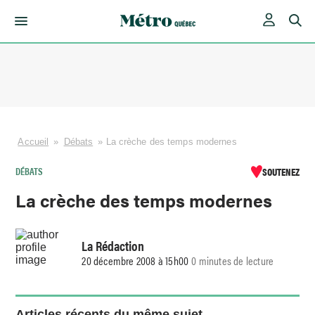
Skip
to
content
Accueil
»
Débats
»
La crèche des temps modernes
DÉBATS
SOUTENEZ
La crèche des temps modernes
La Rédaction
20 décembre 2008 à 15h00
0 minutes de lecture
Articles récents du même sujet