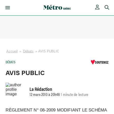
Skip
to
content
Accueil
»
Débats
»
AVIS PUBLIC
DÉBATS
SOUTENEZ
AVIS PUBLIC
La Rédaction
12 mars 2010 à 20h48
1 minute de lecture
RÈGLEMENT N° 08-2009 MODIFIANT LE SCHÉMA