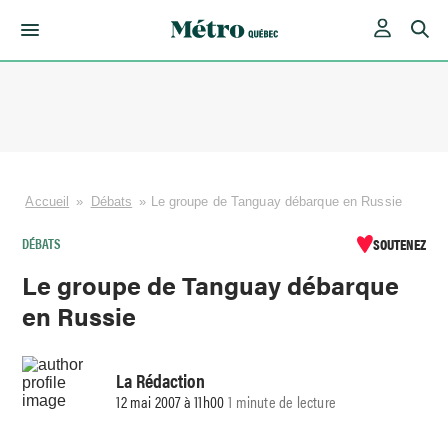
Skip
to
content
Accueil
»
Débats
»
Le groupe de Tanguay débarque en Russie
DÉBATS
SOUTENEZ
Le groupe de Tanguay débarque
en Russie
La Rédaction
12 mai 2007 à 11h00
1 minute de lecture