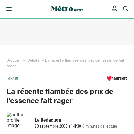
Skip
to
content
Accueil
»
Débats
»
La récente flambée des prix de l’essence fait
rager
DÉBATS
SOUTENEZ
La récente flambée des prix de
l’essence fait rager
La Rédaction
20 septembre 2008 à 14h30
0 minutes de lecture