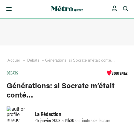
Skip
to
content
Accueil
»
Débats
»
Générations: si Socrate m’était conté…
DÉBATS
SOUTENEZ
Générations: si Socrate m’était
conté…
La Rédaction
25 janvier 2008 à 14h30
0 minutes de lecture