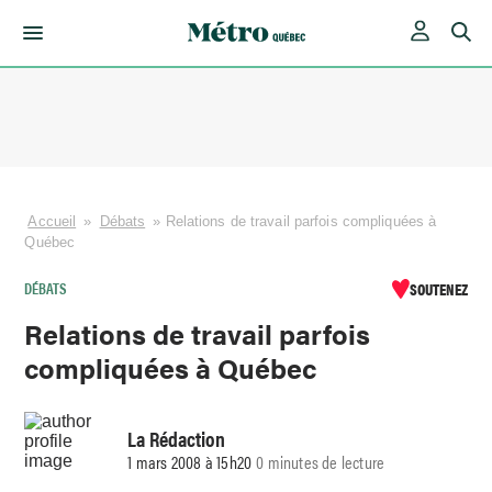
Skip
to
content
Accueil
»
Débats
»
Relations de travail parfois compliquées à
Québec
DÉBATS
SOUTENEZ
Relations de travail parfois
compliquées à Québec
La Rédaction
1 mars 2008 à 15h20
0 minutes de lecture