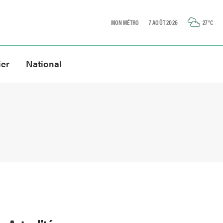
MON MÉTRO
7 AOÛT 2026
27
°C
ier
National