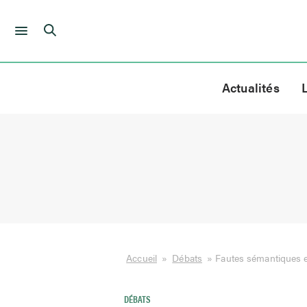
Skip
to
Actualités
content
Accueil
»
Débats
»
Fautes sémantiques e
DÉBATS