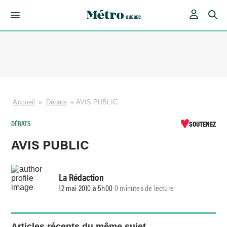
Skip
to
content
Accueil
»
Débats
»
AVIS PUBLIC
DÉBATS
SOUTENEZ
AVIS PUBLIC
La Rédaction
12 mai 2010 à 5h00
0 minutes de lecture
Articles récents du même sujet