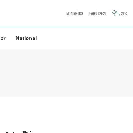
MON MÉTRO
9 AOÛT 2026
21
°C
ier
National