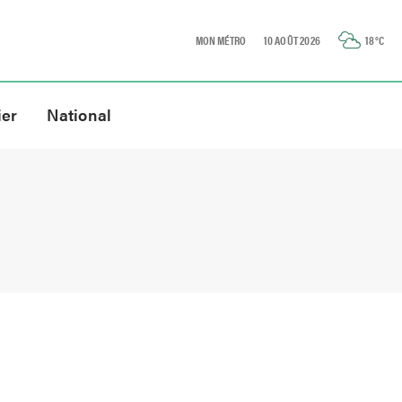
MON MÉTRO
10 AOÛT 2026
18
°C
ier
National