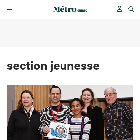
Skip
to
content
section jeunesse