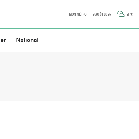
MON MÉTRO
9 AOÛT 2026
21
°C
ier
National