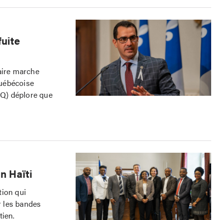
fuite
aire marche
québécoise
LQ) déplore que
n Haïti
tion qui
 les bandes
tien.