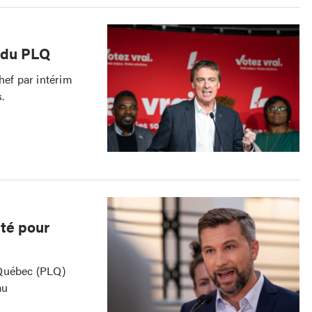
m du PLQ
ef par intérim
.
té pour
 Québec (PLQ)
au