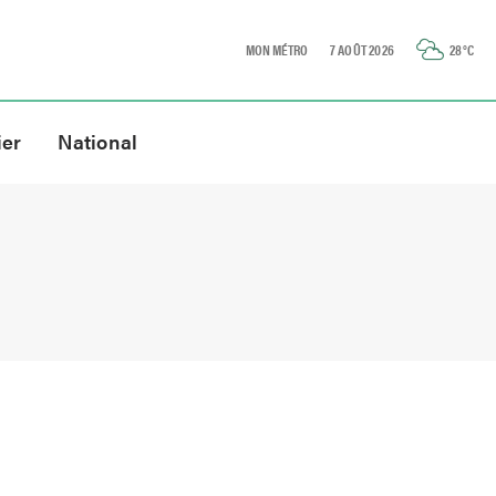
MON MÉTRO
7 AOÛT 2026
28
°C
ier
National