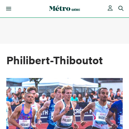
Skip
to
content
Philibert-Thiboutot