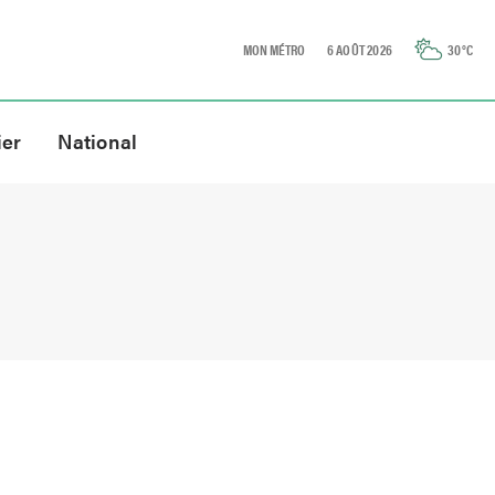
MON MÉTRO
6 AOÛT 2026
30
°C
ier
National