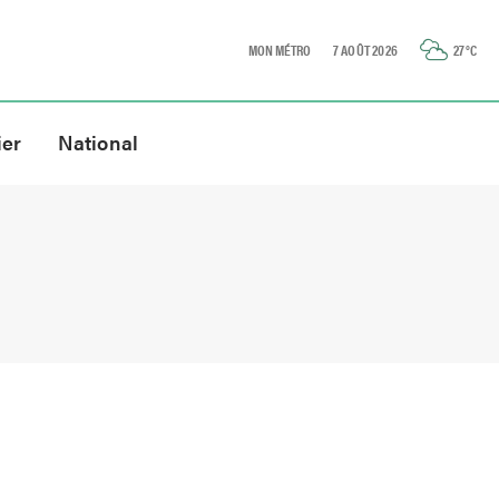
MON MÉTRO
7 AOÛT 2026
27
°C
ier
National