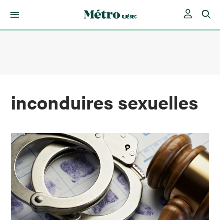
Skip
to
content
inconduires sexuelles