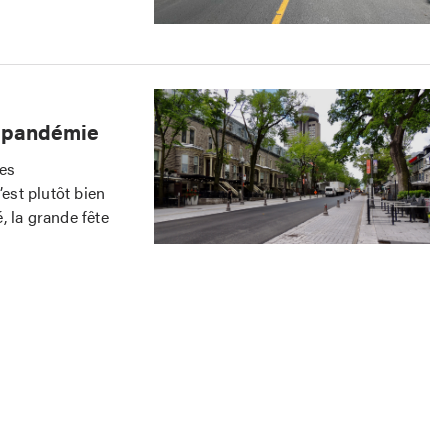
t-pandémie
les
’est plutôt bien
é, la grande fête