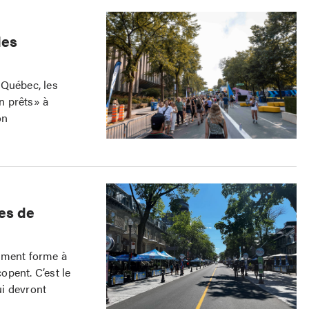
les
 Québec, les
n prêts» à
on
ses de
ement forme à
pent. C’est le
ui devront