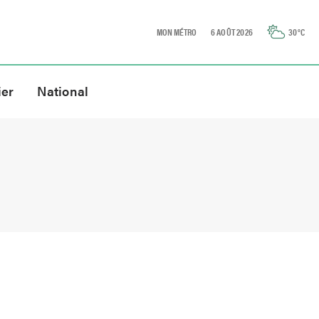
MON MÉTRO
6 AOÛT 2026
30
°C
ier
National