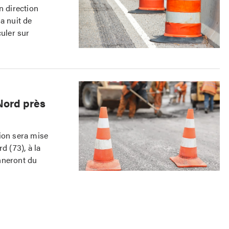
n direction
a nuit de
culer sur
Nord près
ion sera mise
d (73), à la
nneront du