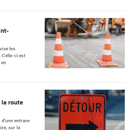
int-
vise les
 Celle-ci est
 en
 la route
 d’une entrave
re, sur la