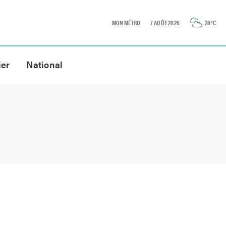
MON MÉTRO
7 AOÛT 2026
28
°C
ier
National