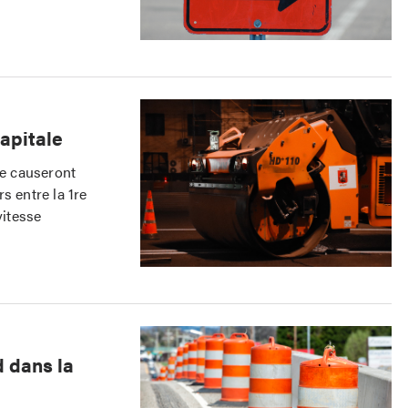
Capitale
le causeront
s entre la 1re
vitesse
d dans la