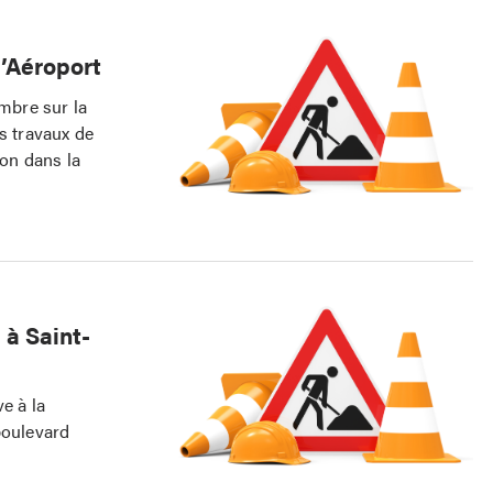
l’Aéroport
embre sur la
s travaux de
ion dans la
 à Saint-
e à la
boulevard